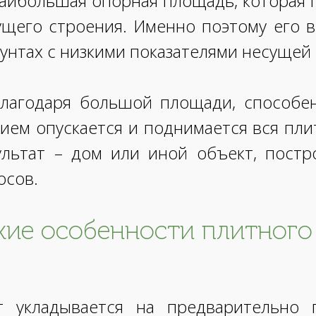
 наибольшая опорная площадь, которая 
ущего строения. Именно поэтому его 
рунтах с низкими показателями несущей
лагодаря большой площади, способе
вием опускается и поднимается вся пли
ультат – дом или иной объект, пост
осов.
кие особенности плитног
т укладывается на предварительно 