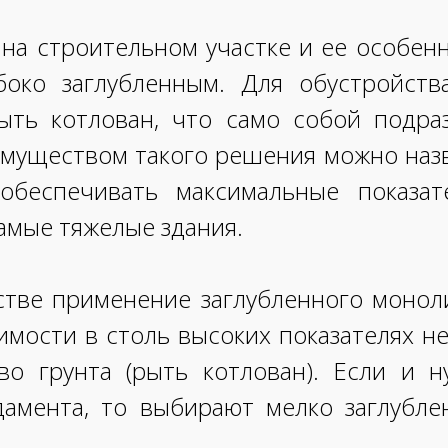
 на строительном участке и ее особе
око заглубленным. Для обустройств
ть котлован, что само собой подра
муществом такого решения можно назват
обеспечивать максимальные показа
амые тяжелые здания.
тве применение заглубленного монол
димости в столь высоких показателях н
во грунта (рыть котлован). Если и 
дамента, то выбирают мелко заглубл