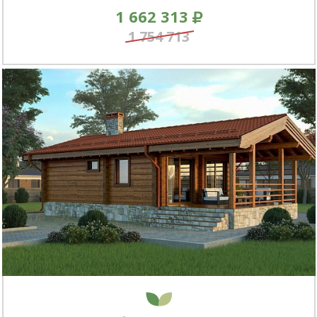
1 662 313
1 754 713