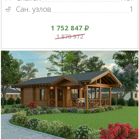
Сан. узлов
1
1 752 847
1 870 972