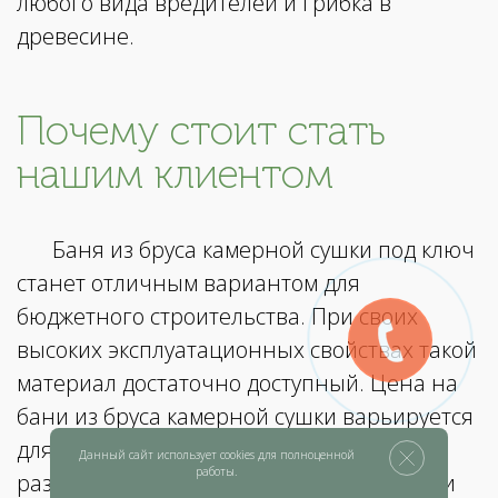
любого вида вредителей и грибка в
древесине.
Почему стоит стать
нашим клиентом
Баня из бруса камерной сушки под ключ
станет отличным вариантом для
бюджетного строительства. При своих
высоких эксплуатационных свойствах такой
материал достаточно доступный. Цена на
бани из бруса камерной сушки варьируется
для каждого проекта и определяется
Данный сайт использует cookies для полноценной
работы.
размером будущего строения и стоимости