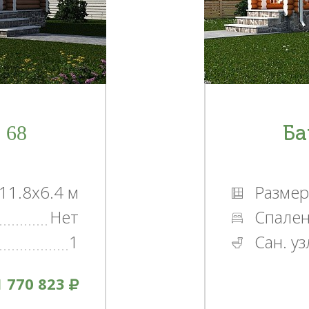
 68
Ба
11.8x6.4 м
Размер
Нет
Спале
1
Сан. уз
1 770 823