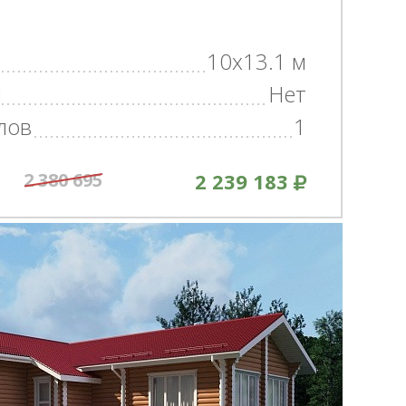
10x13.1 м
н
Нет
лов
1
2 380 695
2 239 183