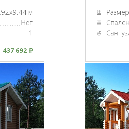
.92x9.44 м
Размер
Нет
Спале
1
Сан. уз
1 437 692