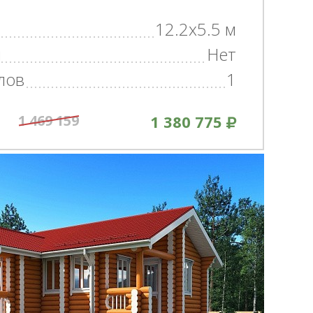
12.2x5.5 м
н
Нет
лов
1
1 469 159
1 380 775