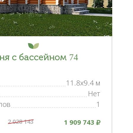
ня с бассейном 74
11.8x9.4 м
н
Нет
лов
1
2 028 143
1 909 743