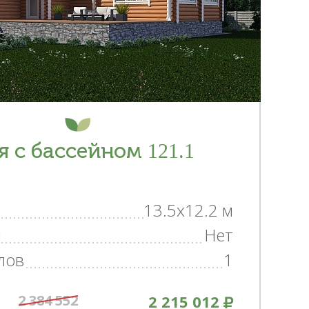
я с бассейном 121.1
13.5x12.2 м
н
Нет
лов
1
2 384 552
2 215 012