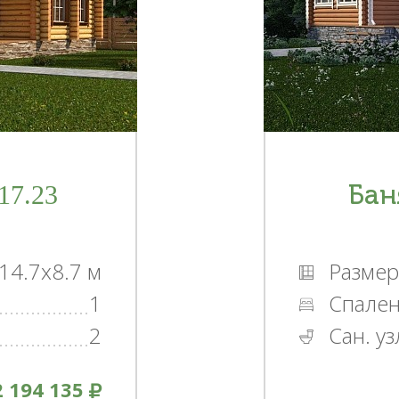
17.23
Бан
14.7x8.7 м
Размер
1
Спале
2
Сан. уз
2 194 135