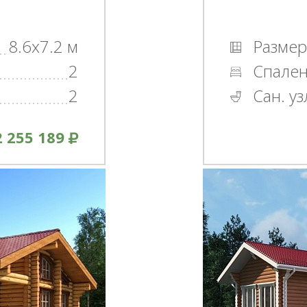
8.6x7.2 м
Размер
2
Спале
2
Сан. уз
2 255 189