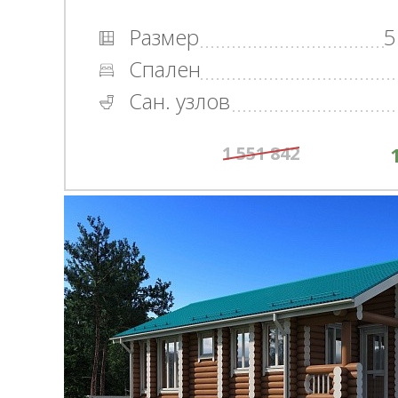
Размер
5
Спален
Сан. узлов
1 551 842