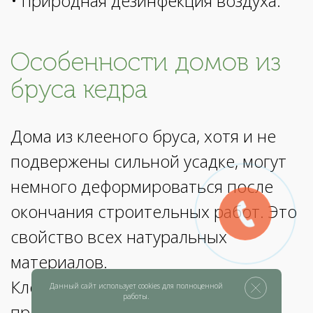
• природная дезинфекция воздуха.
Особенности домов из
бруса кедра
Дома из клееного бруса, хотя и не
подвержены сильной усадке, могут
немного деформироваться после
окончания строительных работ. Это
свойство всех натуральных
материалов.
Клееный брус отличается высокой
Данный сайт использует cookies для полноценной
работы.
прочностью и может прослужить