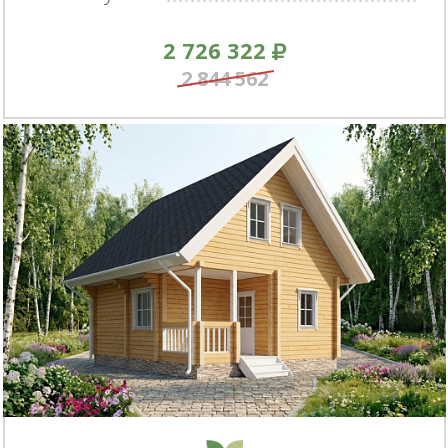
2 726 322
2 844 562