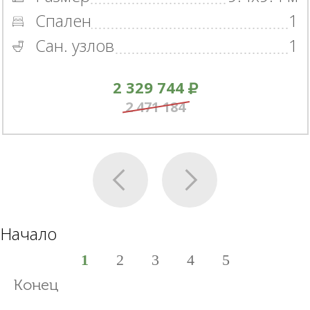
Спален
1
Сан. узлов
1
2 329 744
2 471 184
Начало
1
2
3
4
5
Конец