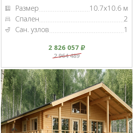
Размер
10.7x10.6 м
Спален
2
Сан. узлов
1
2 826 057
2 964 489