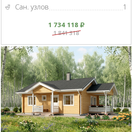
Сан. узлов
1
1 734 118
1 841 318