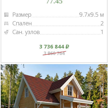
77.45
Размер
9.7x9.5 м
Спален
2
Сан. узлов
1
3 736 844
3 860 764