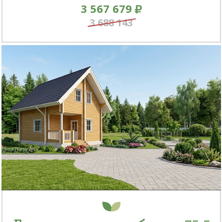
3 567 679
3 688 143