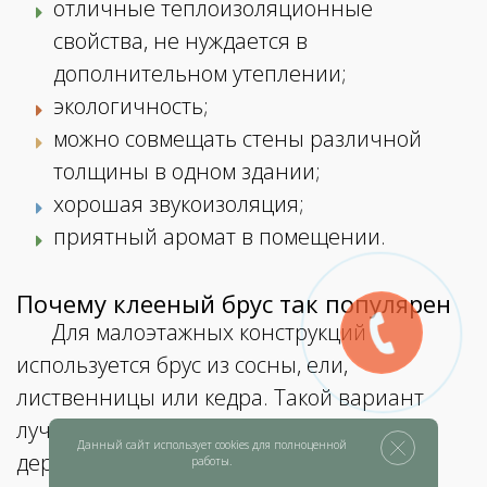
отличные теплоизоляционные
свойства, не нуждается в
дополнительном утеплении;
экологичность;
можно совмещать стены различной
толщины в одном здании;
хорошая звукоизоляция;
приятный аромат в помещении.
Почему клееный брус так популярен
Для малоэтажных конструкций
используется брус из сосны, ели,
лиственницы или кедра. Такой вариант
лучше других вариантов строительства
Данный сайт использует cookies для полноценной
деревянных сооружений, так как
работы.