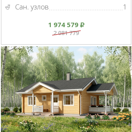
Сан. узлов
1
1 974 579
2 081 779