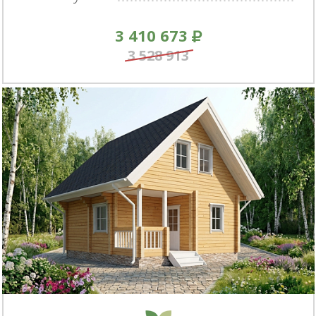
3 410 673
3 528 913