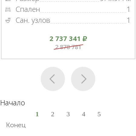
Спален
1
Сан. узлов
1
2 737 341
2 878 781
Начало
1
2
3
4
5
Конец