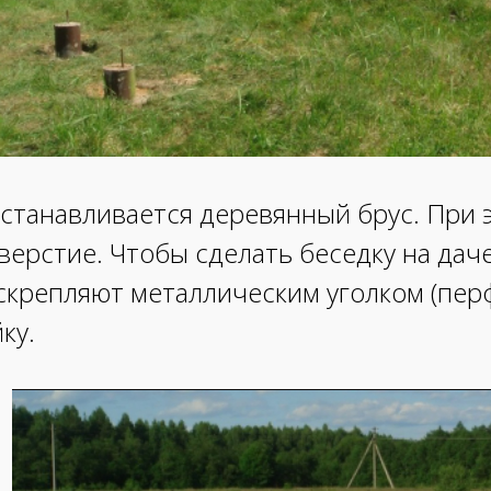
станавливается деревянный брус. При
верстие. Чтобы сделать беседку на дач
х скрепляют металлическим уголком (пе
ку.