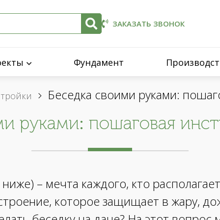
ЗАКАЗАТЬ ЗВОНОК
оекты
Фундамент
Производст
Беседка своими руками: пошаг
стройки
ми руками: пошаговая инст
 ниже) – мечта каждого, кто располага
строение, которое защищает в жару, до
делать беседку на даче? На этот вопрос