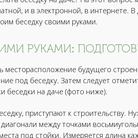
атной, и в электронной, в интернете. В
роим беседку своими руками.
ИМИ РУКАМИ: ПОДГОТО
 месторасположение будущего строени
ие под беседку. Затем следует отметит
и беседки на даче (фото ниже).
едку, приступают к строительству. Нуж
 диагонали между точками восьмиуголь
еста под стойки. Измеряется длина ка