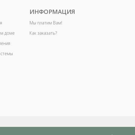
ИНФОРМАЦИЯ
я
Мы платим Вам!
ом доме
Как заказать?
ления
истемы
ьзовательское соглашение
Политика конфиде