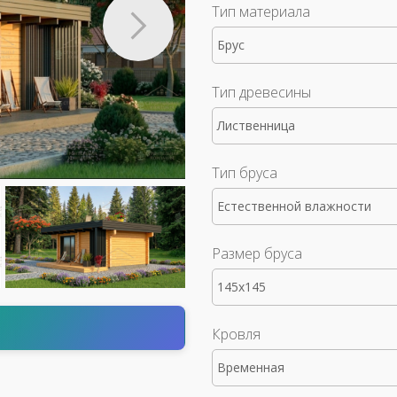
Тип материала
Брус
Тип древесины
Лиственница
Тип бруса
Естественной влажности
Размер бруса
145x145
т
Кровля
Временная