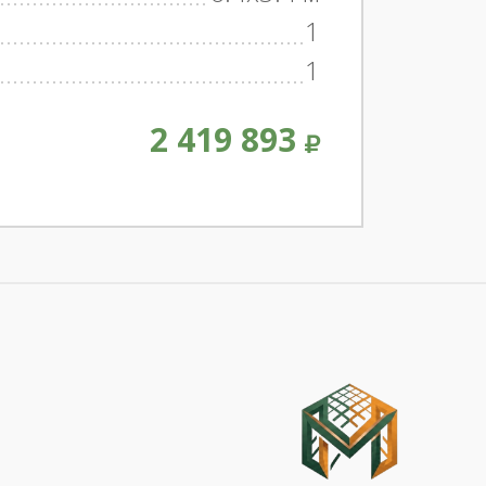
1
1
2 419 893