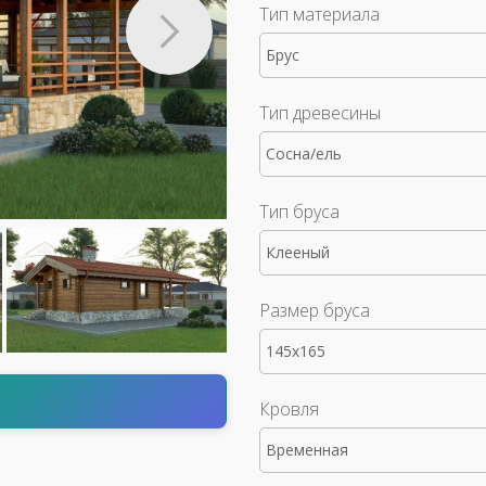
Тип материала
Брус
Тип древесины
Сосна/ель
Тип бруса
Клееный
Размер бруса
145x165
т
Кровля
Временная