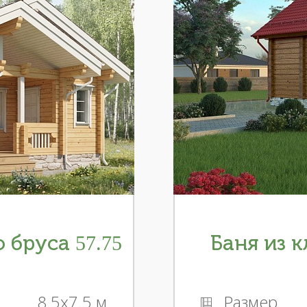
 бруса 57.75
Баня из к
8.5x7.5 м
Размер