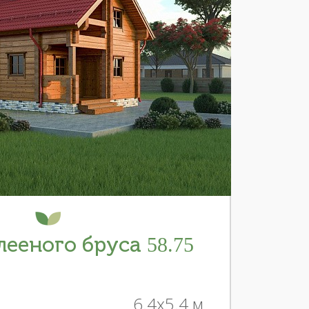
лееного бруса 58.75
6.4x5.4 м