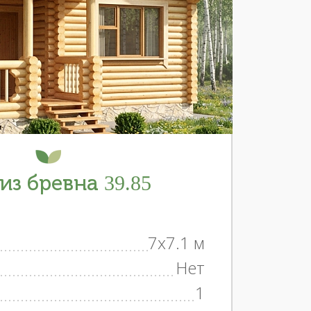
из бревна 39.85
7x7.1 м
Нет
1