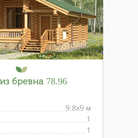
из бревна 78.96
9.8x9 м
1
1