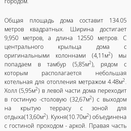
городом.
Общая площадь дома составит 134.05
метров квадратных. Ширина достигает
9,950 метров, а длина 12550 метров. С
центрального крыльца дома с
2
оригинальными колоннами (4,11м
) мы
2
попадаем в тамбур (5,85м
), рядом с
которым располагается небольшая
2
котельная для отопления метражом 4.48м
.
2
Холл (5,95м
) в левой части дома переходит
2
в гостиную -столовую (32,67м
) с выходом
на крытую террасу с зоной для
2
2
отдыха(13,60м
). Кухня(10.70м
) объединена
с гостиной проходом - аркой. Правая часть