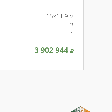
15x11.9 м
3
1
3 902 944