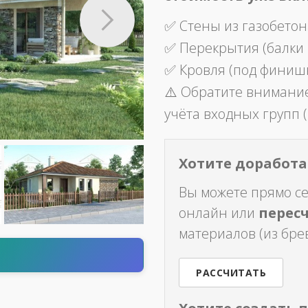
✅ Стены из газобетон
✅ Перекрытия (балки
✅ Кровля (под финиш
⚠️ Обратите внимание
учёта входных групп (
Хотите доработат
Вы можете прямо с
онлайн или
перес
материалов (из брев
т
РАССЧИТАТЬ