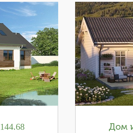
144.68
Дом и