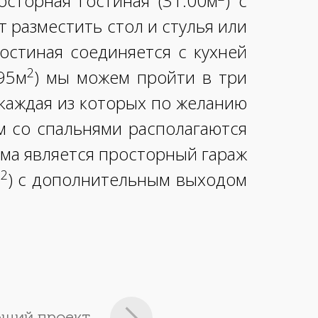
осторная гостиная (31.00м
) с
т разместить стол и стулья или
остиная соединяется с кухней
2
95м
) мы можем пройти в три
 каждая из которых по желанию
м со спальнями располагаются
ма является просторный гараж
2
м
) с дополнительным выходом
щий проект