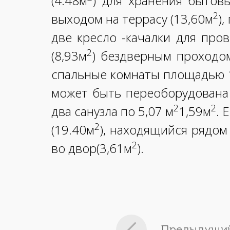
(4.48м
) для хранения бытов
2
выходом на террасу (13,60м
)
две кресло -качалки для про
2
(8,93м
) бездверным проходом
спальные комнаты площадью 11
может быть переоборудована 
2
2
два санузла по 5,07 м
1,59м
. 
2
(19.40м
), находящийся рядом
2
во двор(3,61м
).
Предыдущий