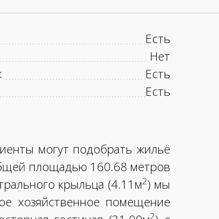
Есть
Нет
к
Есть
Есть
лиенты могут подобрать жильё
общей площадью 160.68 метров
2
трального крыльца (4.11м
) мы
шое хозяйственное помещение
2