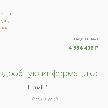
Легрант
 дому
очек
Текущая цена
4 554 406
подробную информацию:
E-mail *