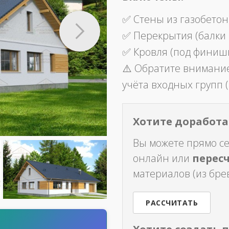
✅ Стены из газобетон
✅ Перекрытия (балки
✅ Кровля (под финиш
⚠️ Обратите внимание
учёта входных групп (
Хотите доработат
Вы можете прямо с
онлайн или
перес
материалов (из брев
РАССЧИТАТЬ
т