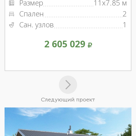
Размер
11x7.85 м
Спален
2
Сан. узлов
1
2 605 029
Следующий проект