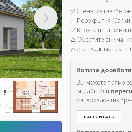
✅ Стены из газобетон
✅ Перекрытия (балки
✅ Кровля (под финиш
⚠️ Обратите внимание
учёта входных групп (
Хотите доработат
Вы можете прямо с
онлайн или
перес
материалов (из брев
РАССЧИТАТЬ
т