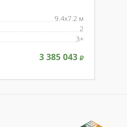
9.4x7.2 м
2
3+
3 385 043