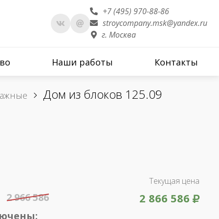
+7 (495) 970-88-86
stroycompany.msk@yandex.ru
г. Москва
во
Наши работы
Контакты
Дом из блоков 125.09
тажные
Текущая цена
2 966 586
2 866 586
лючены: