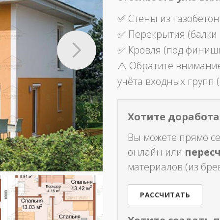
✅ Стены из газобетон
✅ Перекрытия (балки
✅ Кровля (под финиш
⚠️ Обратите внимание
учёта входных групп (
Хотите доработат
Вы можете прямо с
онлайн или
перес
материалов (из брев
РАССЧИТАТЬ