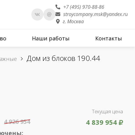
+7 (495) 970-88-86
stroycompany.msk@yandex.ru
г. Москва
во
Наши работы
Контакты
Дом из блоков 190.44
тажные
Текущая цена
4 926 954
4 839 954
лючены: