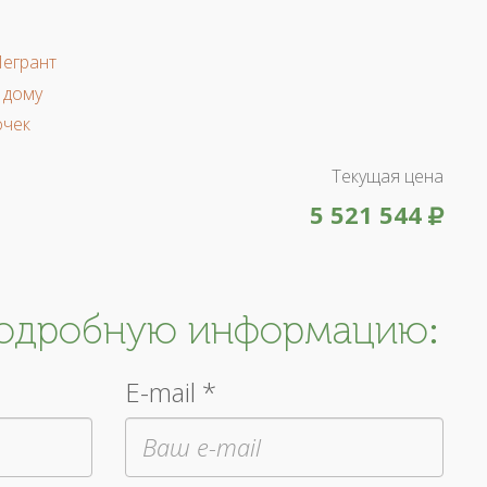
Легрант
 дому
очек
Текущая цена
5 521 544
подробную информацию:
E-mail *