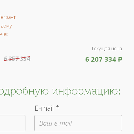
Легрант
 дому
очек
Текущая цена
6 357 334
6 207 334
подробную информацию:
E-mail *