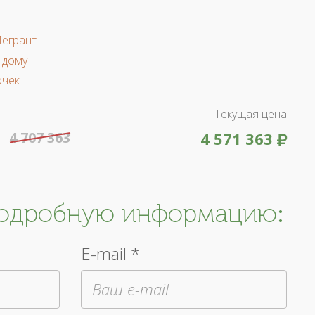
Легрант
 дому
очек
Текущая цена
4 707 363
4 571 363
подробную информацию:
E-mail *