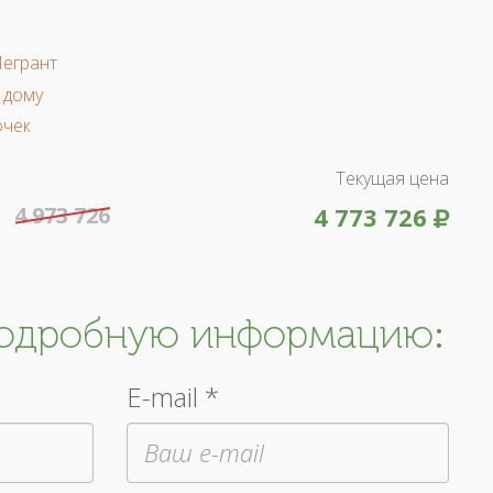
Легрант
 дому
очек
Текущая цена
4 973 726
4 773 726
подробную информацию:
E-mail *