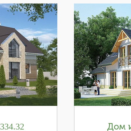
334.32
Дом и