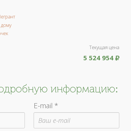
Легрант
 дому
очек
Текущая цена
5 524 954
подробную информацию:
E-mail *