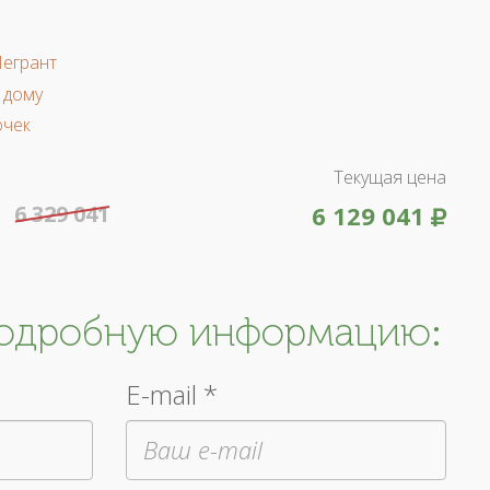
Легрант
 дому
очек
Текущая цена
6 329 041
6 129 041
подробную информацию:
E-mail *