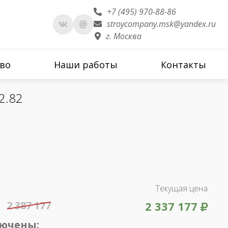
+7 (495) 970-88-86
stroycompany.msk@yandex.ru
г. Москва
во
Наши работы
Контакты
2.82
Текущая цена
2 387 177
2 337 177
лючены: