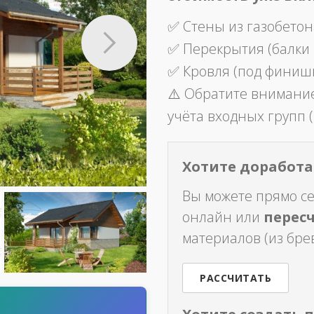
✅ Стены из газобетон
✅ Перекрытия (балки
✅ Кровля (под финиш
⚠️ Обратите внимание
учёта входных групп (
Хотите доработат
Вы можете прямо с
онлайн или
перес
материалов (из брев
РАССЧИТАТЬ
т