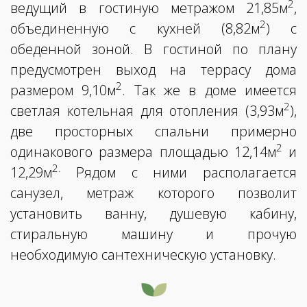
2
ведущий в гостиную метражом 21,85м
,
2
объединенную с кухней (8,82м
) с
обеденной зоной. В гостиной по плану
предусмотрен выход на террасу дома
2
размером 9,10м
. Так же в доме имеется
2
светлая котельная для отопления (3,93м
),
две просторных спальни примерно
2
одинакового размера площадью 12,14м
и
2.
12,29м
Рядом с ними располагается
санузел, метраж которого позволит
установить ванну, душевую кабину,
стиральную машину и прочую
необходимую сантехническую установку.