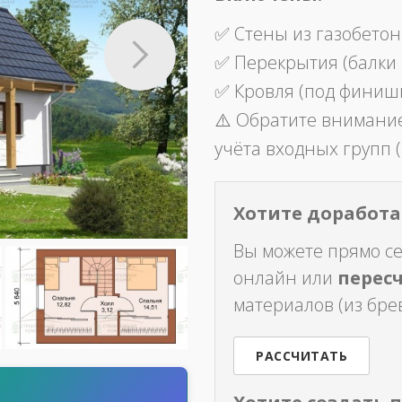
✅ Стены из газобетон
✅ Перекрытия (балки
✅ Кровля (под финиш
⚠️ Обратите внимание
учёта входных групп (
Хотите доработат
Вы можете прямо с
онлайн или
перес
материалов (из брев
РАССЧИТАТЬ
т