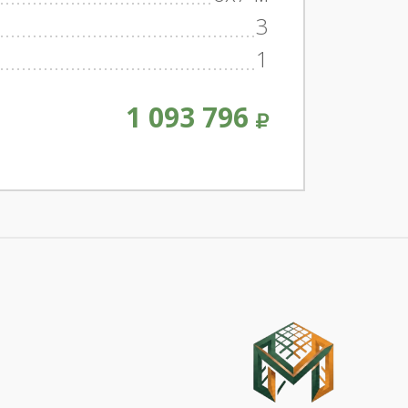
3
1
1 093 796