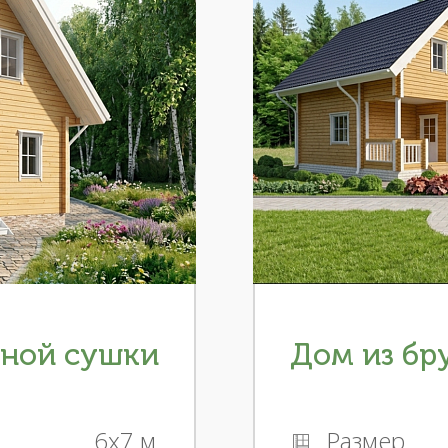
рной сушки
Дом из бр
6x7 м
Размер