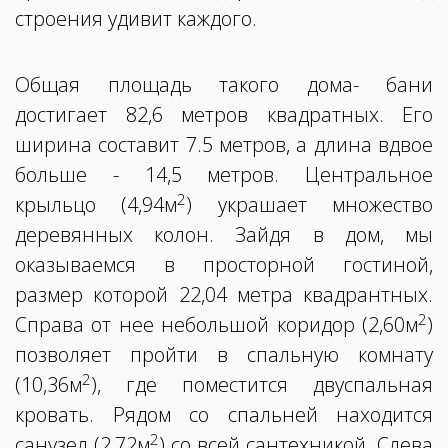
строения удивит каждого.
Общая площадь такого дома- бани
достигает 82,6 метров квадратных. Его
ширина составит 7.5 метров, а длина вдвое
больше - 14,5 метров. Центральное
2
крыльцо (4,94м
) украшает множество
деревянных колон. Зайдя в дом, мы
оказываемся в просторной гостиной,
размер которой 22,04 метра квадрантных.
2
Справа от нее небольшой коридор (2,60м
)
позволяет пройти в спальную комнату
2
(10,36м
), где поместится двуспальная
кровать. Рядом со спальней находится
2
санузел (2,72м
) со всей сантехникой. Слева