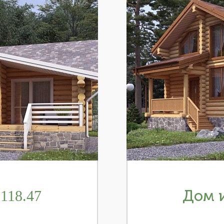
118.47
Дом и