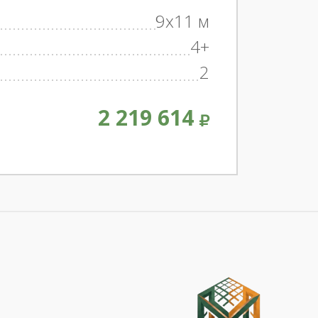
9x11 м
4+
2
2 219 614