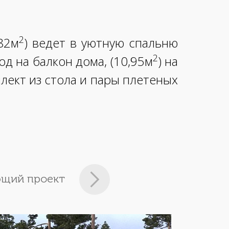
2
82м
)
ведет в уютную спальню
2
д на балкон дома, (10,95м
) на
лект из стола и пары плетеных
щий проект