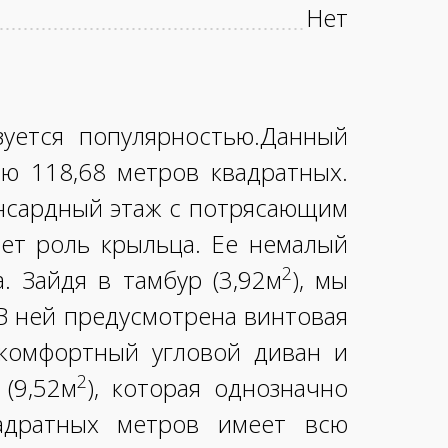
Нет
уется популярностью.Данный
 118,68 метров квадратных.
ансардный этаж с потрясающим
ает роль крыльца. Ее немалый
2
. Зайдя в тамбур (3,92м
), мы
В ней предусмотрена винтовая
 комфортный угловой диван и
2
(9,52м
), которая однозначно
адратных метров имеет всю