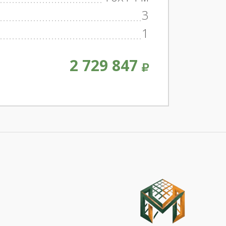
3
1
2 729 847