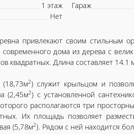
1 этаж
Гараж
Нет
ревна привлекают своим стильным о
 современного дома из дерева с вели
ов квадратных. Длина составляет 14.1 м
2
 (18,73м
) служит крыльцом и позвол
2
а (2,45м
) с установленной сантехник
оторого располагаются три просторны
атных. Их площадь позволяет размес
2
вая (5,78м
). Рядом с ней находится бо