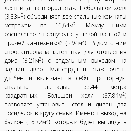
лестница на второй этаж. Небольшой холл
2
(3,83м
) объединяет две спальные комнаты
2
метражом по 10,64м
. Между ними
располагается санузел с угловой ванной и
2
прочей сантехникой (2,94м
). Рядом с ним
спроектирована котельная для отопления
2
дома (3,21м
) с отдельным выходом на
задний двор. Мансардный этаж очень
удобен и включает в себя просторную
спальню площадью 33,44 метра
2
квадратных. Большой холл (37,84м
)
позволяет установить стол и диван для
посиделок в кругу семьи. Имеется выход на
2
балкон (16,72м
), который будет выглядеть
шикарно, если украсить его вазонами и