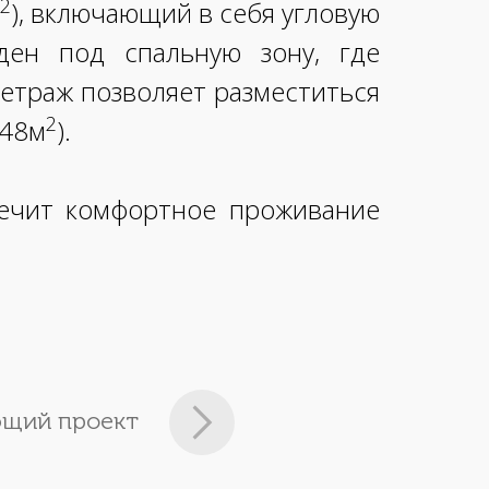
2
), включающий в себя угловую
ден под спальную зону, где
метраж позволяет разместиться
2
,48м
).
печит комфортное проживание
щий проект