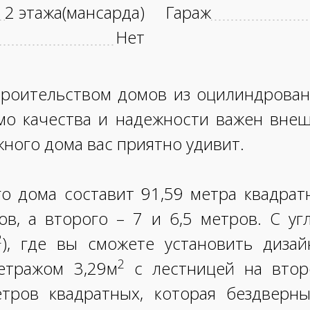
2 этажа(мансарда)
Гараж
Нет
троительством домов из оцилиндрован
мо качества и надежности важен вне
ного дома вас приятно удивит.
о дома составит 91,59 метра квадрат
ов, а второго – 7 и 6,5 метров. С у
2
), где вы сможете установить диза
2
етражом 3,29м
с лестницей на втор
етров квадратных, которая бездверн