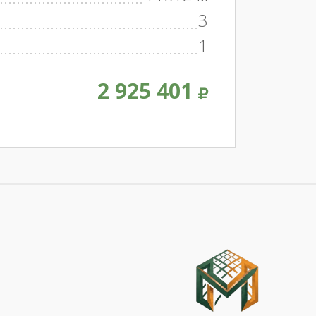
3
1
2 925 401