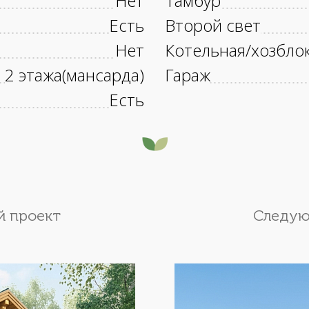
Нет
Тамбур
Есть
Второй свет
Нет
Котельная/хозбло
2 этажа(мансарда)
Гараж
Есть
 проект
Следую