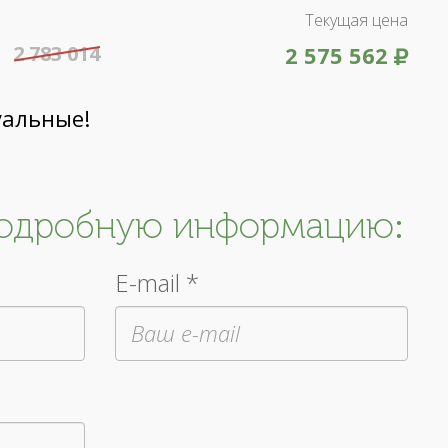
Текущая цена
2 783 014
2 575 562
уальные!
подробную информацию:
E-mail *