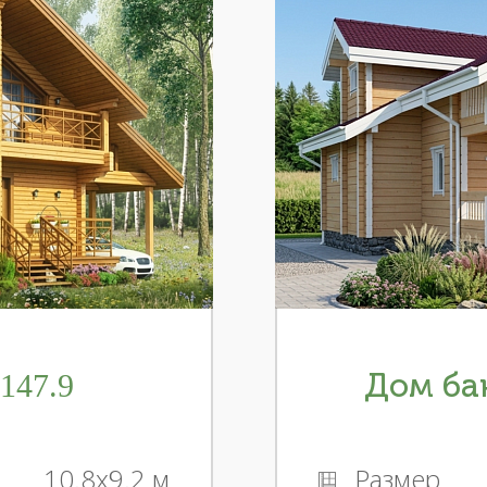
147.9
Дом бан
10.8x9.2 м
Размер