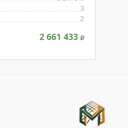
3
2
2 661 433