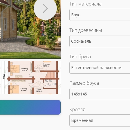
Тип материала
Брус
Тип древесины
Сосна/ель
Тип бруса
Естественной влажности
Размер бруса
145x145
т
Кровля
Временная