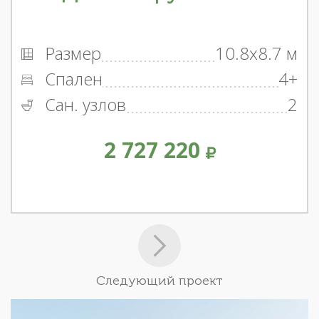
Размер
10.8x8.7 м
Спален
4+
Сан. узлов
2
2 727 220
Следующий проект