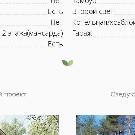
Нет
Тамбур
Есть
Второй свет
Нет
Котельная/хозбло
2 этажа(мансарда)
Гараж
Есть
 проект
Следую