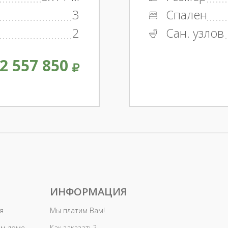
3
Спален
2
Сан. узлов
2 557 850
ИНФОРМАЦИЯ
я
Мы платим Вам!
ом доме
Как заказать?