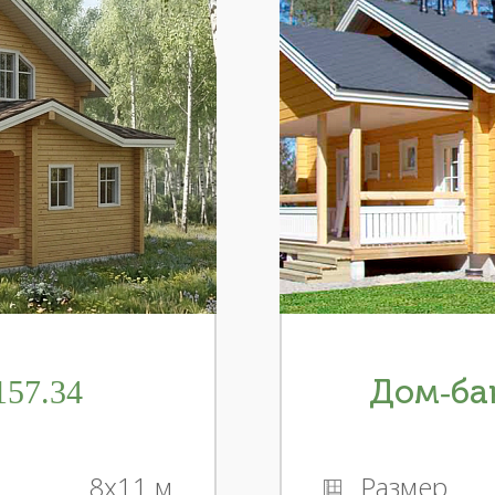
57.34
Дом-бан
8x11 м
Размер