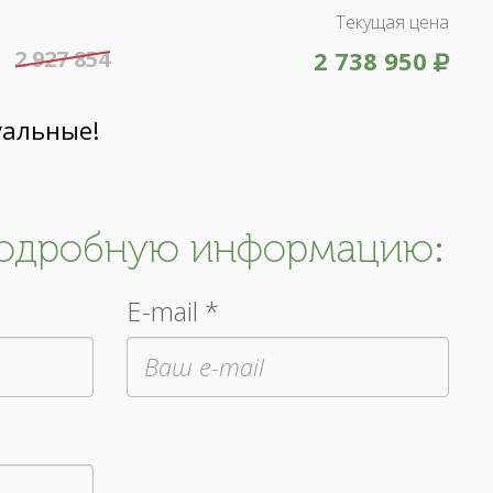
Текущая цена
2 927 854
2 738 950
уальные!
подробную информацию:
E-mail *