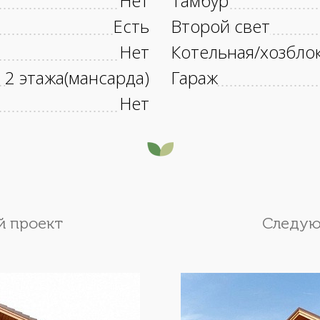
Нет
Тамбур
Есть
Второй свет
Нет
Котельная/хозбло
2 этажа(мансарда)
Гараж
Нет
 проект
Следую