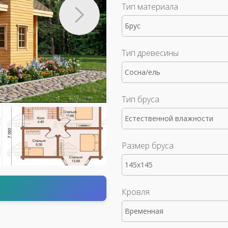
Тип материала
Брус
Тип древесины
Сосна/ель
Тип бруса
Естественной влажности
Размер бруса
145x145
т
Кровля
Временная