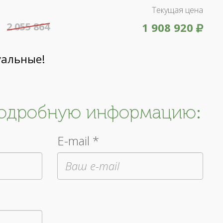
Текущая цена
2 055 864
1 908 920
уальные!
подробную информацию:
E-mail *