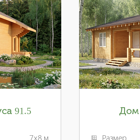
са 91.5
Дом 
7x8 м
Размер