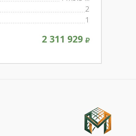
2
1
2 311 929