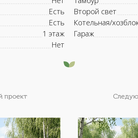
Нет
Тамбур
Есть
Второй свет
Есть
Котельная/хозбло
1 этаж
Гараж
Нет
 проект
Следую