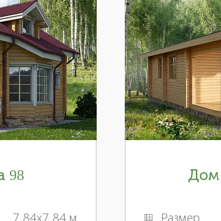
а 98
Дом 
7.84x7.84 м
Размер