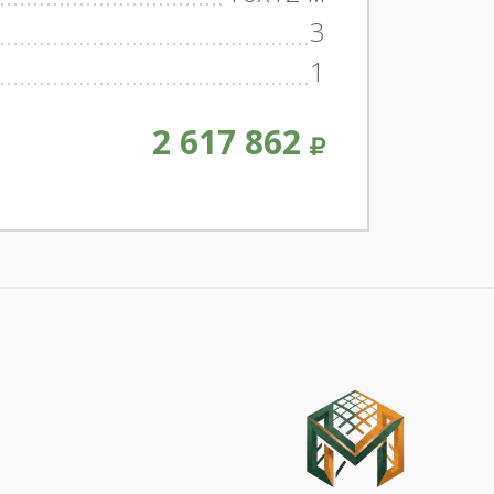
3
1
2 617 862