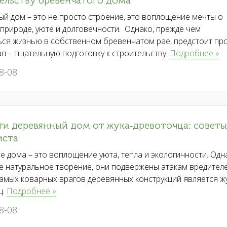
ельству бревенчатого дома
й дом – это не просто строение, это воплощение мечты о
 природе, уюте и долговечности. Однако, прежде чем
ься жизнью в собственном бревенчатом рае, предстоит пр
п – тщательную подготовку к строительству.
Подробнее »
8-08
ти деревянный дом от жука-древоточца: советы
иста
 дома – это воплощение уюта, тепла и экологичности. Одн
е натуральное творение, они подвержены атакам вредителе
амых коварных врагов деревянных конструкций является жу
ц.
Подробнее »
8-08