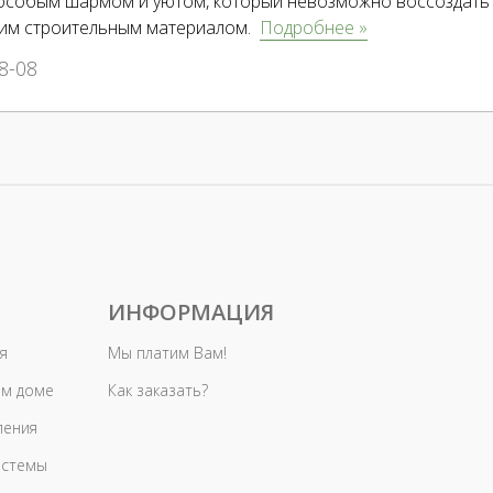
особым шармом и уютом, который невозможно воссоздать 
гим строительным материалом.
Подробнее »
8-08
ИНФОРМАЦИЯ
я
Мы платим Вам!
ом доме
Как заказать?
ления
истемы