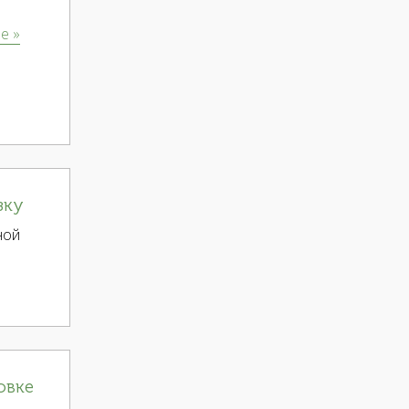
е »
зку
ной
овке