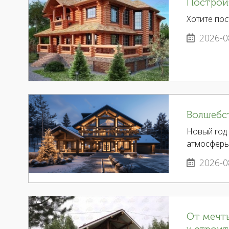
Построи
Хотите пос
2026-0
Волшебст
Новый год 
атмосферы
2026-0
От мечты