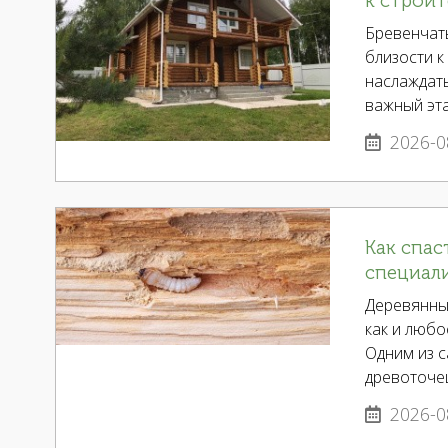
к строит
Бревенчаты
близости к
наслаждат
важный эта
2026-0
Как спас
специал
Деревянные
как и любо
Одним из с
древоточе
2026-0