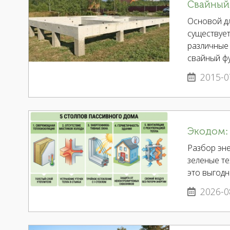
Свайный
Основой д
существует
различные 
свайный ф
2015-0
Экодом:
Разбор эне
зеленые т
это выгодн
2026-0