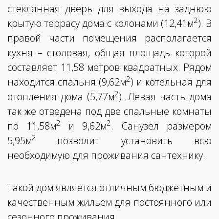
стеклянная дверь для выхода на заднюю
2
крытую террасу дома с колонами (12,41м
). В
правой части помещения располагается
кухня – столовая, общая площадь которой
составляет 11,58 метров квадратных. Рядом
2
находится спальня (9,62м
) и котельная для
2
отопления дома (5,77м
). Левая часть дома
так же отведена под две спальные комнаты
2
2
по 11,58м
и 9,62м
. Санузел размером
2
5,95м
позволит установить всю
необходимую для проживания сантехнику.
Такой дом является отличным бюджетным и
качественным жильем для постоянного или
сезонного проживания.