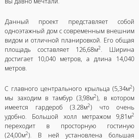
вы давно мечтали.
Данный проект представляет собой
одноэтажный дом с современным внешним
видом и отличной планировкой. Его общая
2
площадь составляет 126,68м
. Ширина
достигает 10,040 метров, а длина 14,040
метров.
2
С главного центрального крыльца (5,34м
)
2
мы заходим в тамбур (3,98м
), в котором
2
имеется гардероб (3.28м
) что очень
2
удобно. Большой холл метражом 9,81м
переходит в просторную гостиную
2
(24,00м
). В ней установлена большая