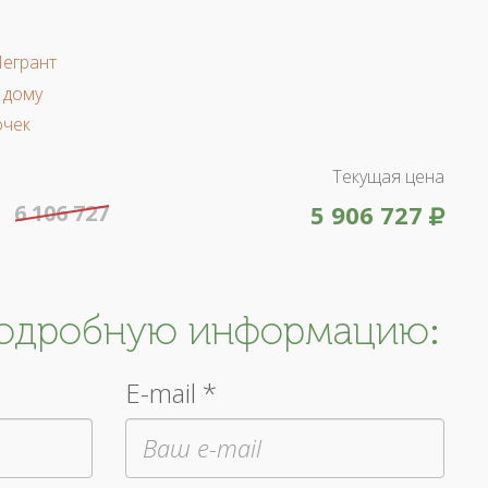
Легрант
 дому
очек
Текущая цена
6 106 727
5 906 727
подробную информацию:
E-mail *