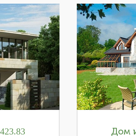
423.83
Дом и