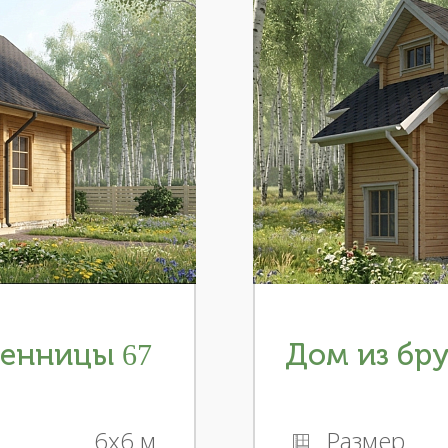
венницы 67
Дом из бру
6x6 м
Размер