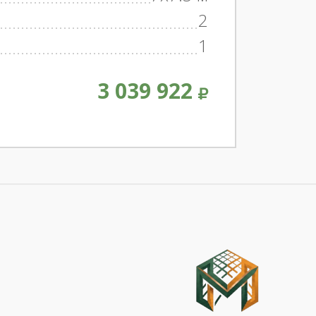
2
1
3 039 922