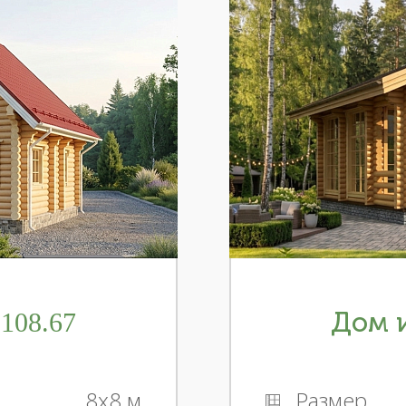
108.67
Дом и
8x8 м
Размер