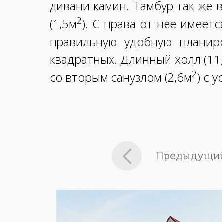
дивани камин. Тамбур так же 
2
(1,5м
). С права от нее имеет
правильную удобную планиро
квадратных. Длинный холл (11
2
со вторым санузлом (2,6м
) с 
Предыдущий