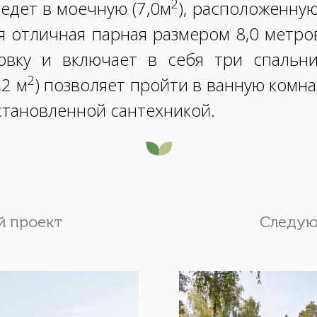
2
ведет в моечную (7,0м
), расположенну
ся отличная парная размером 8,0 метр
вку и включает в себя три спальни
2
,2 м
) позволяет пройти в ванную комнат
установленной сантехникой.
 проект
Следую