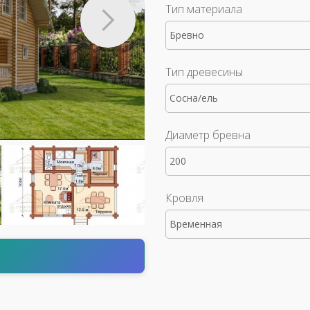
Тип материала
Бревно
Тип древесины
Сосна/ель
Диаметр бревна
200
Кровля
Временная
т