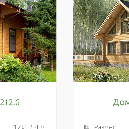
212.6
Дом
12x12.4 м
Размер