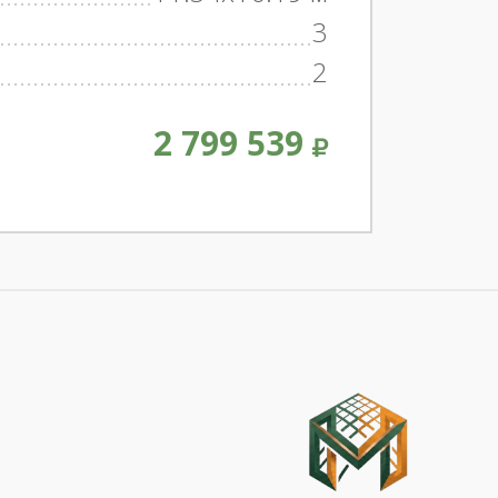
3
2
2 799 539