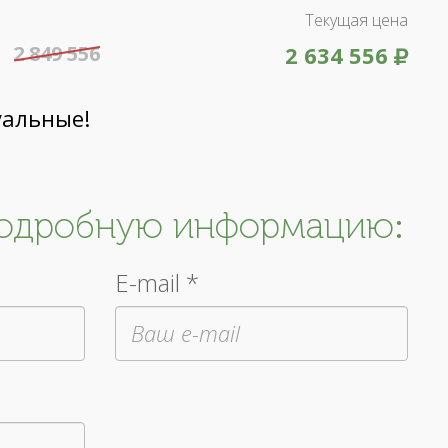
Текущая цена
2 849 556
2 634 556
уальные!
подробную информацию:
E-mail *