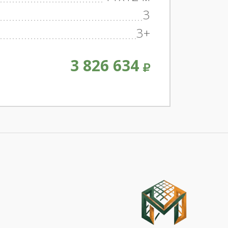
3
3+
3 826 634