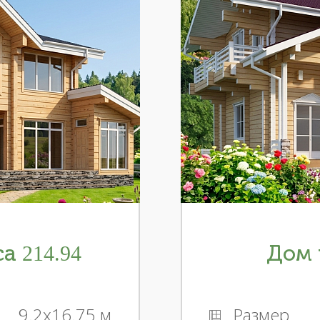
а 214.94
Дом 
9.2x16.75 м
Размер