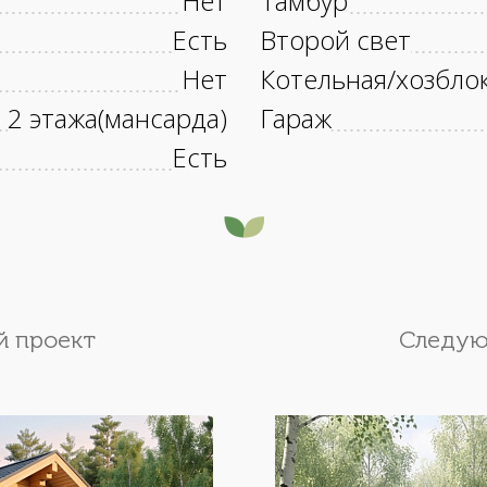
Нет
Тамбур
Есть
Второй свет
Нет
Котельная/хозбло
2 этажа(мансарда)
Гараж
Есть
 проект
Следую