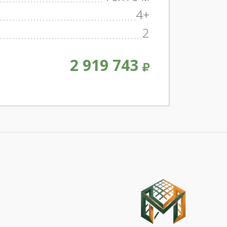
4+
2
2 919 743