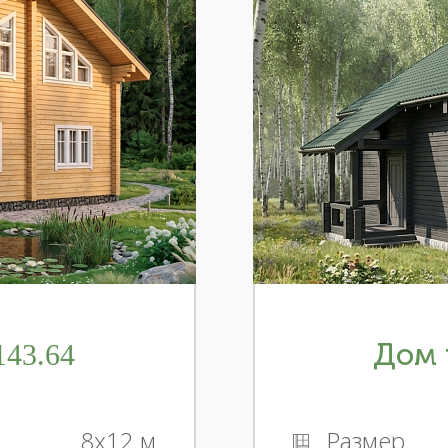
43.64
Дом 
8x12 м
Размер