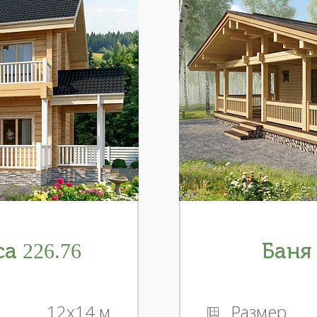
а 226.76
Баня 
12x14 м
Размер