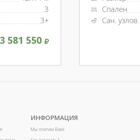
3
Спален
3+
Сан. узлов
3 581 550
ИНФОРМАЦИЯ
я
Мы платим Вам!
ом доме
Как заказать?