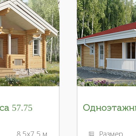
а 57.75
Одноэтажны
8.5x7.5 м
Размер