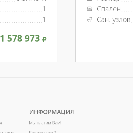
1
Спален
1
Сан. узлов
1 578 973
ИНФОРМАЦИЯ
я
Мы платим Вам!
ом доме
Как заказать?